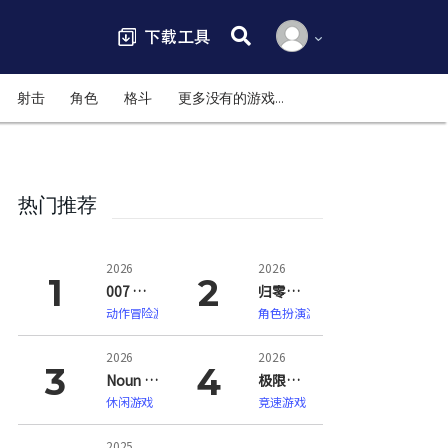
搜索:
射击
角色
格斗
更多没有的游戏…
热门推荐
2026
2026
007 初露锋芒（007 First Light）
归零巡礼：亡谍镇魂曲（ZERO PARADES: For Dead Spies）
动作冒险游戏
角色扮演游戏
2026
2026
Noun Town 语言学习（Noun Town Language Learning）
极限竞速：地平线6（Forza Horizon 6）
休闲游戏
竞速游戏
2025