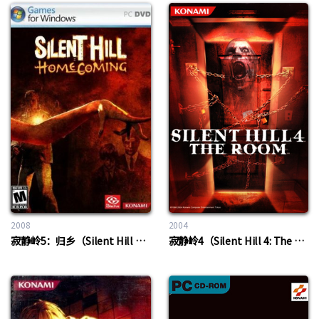
2008
2004
寂静岭5：归乡（Silent Hill 5: Homecoming）
寂静岭4（Silent Hill 4: The Room）