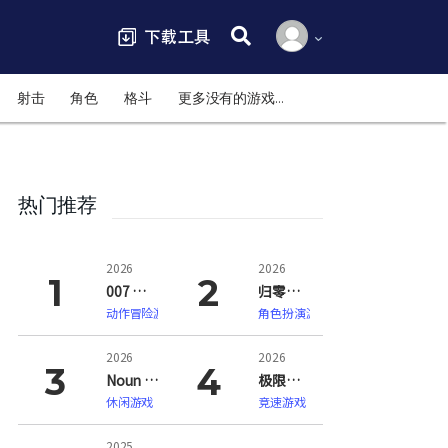
搜索:
射击
角色
格斗
更多没有的游戏…
热门推荐
2026
2026
007 初露锋芒（007 First Light）
归零巡礼：亡谍镇魂曲（ZERO PARADES: For Dead Spies）
动作冒险游戏
角色扮演游戏
2026
2026
Noun Town 语言学习（Noun Town Language Learning）
极限竞速：地平线6（Forza Horizon 6）
休闲游戏
竞速游戏
2025