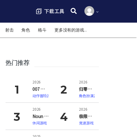
搜索:
射击
角色
格斗
更多没有的游戏…
热门推荐
2026
2026
007 初露锋芒（007 First Light）
归零巡礼：亡谍镇魂曲（ZERO PARADES: For Dead Spies）
动作冒险游戏
角色扮演游戏
2026
2026
Noun Town 语言学习（Noun Town Language Learning）
极限竞速：地平线6（Forza Horizon 6）
休闲游戏
竞速游戏
2025