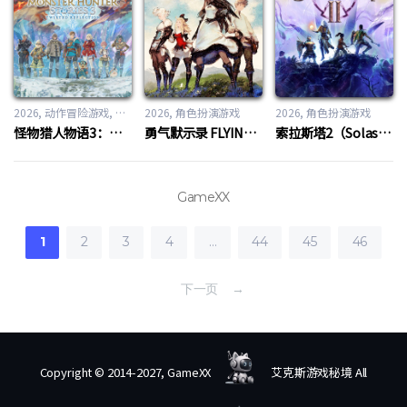
2026
动作冒险游戏
,
角色扮演游戏
2026
角色扮演游戏
2026
角色扮演游戏
怪物猎人物语3：命运双龙（MONSTER HUNTER STORIES 3: TWISTED REFLECTION）
勇气默示录 FLYING FAIRY HD Remaster（BRAVELY DEFAULT FLYING FAIRY HD Remaster）
索拉斯塔2（Solasta II）
GameXX
1
2
3
4
…
44
45
46
下一页 →
Copyright © 2014-2027, GameXX
艾克斯游戏秘境 All