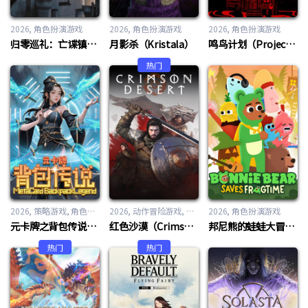
2026
角色扮演游戏
2026
角色扮演游戏
2026
角色扮演游戏
归零巡礼：亡谍镇魂曲（ZERO PARADES: For Dead Spies）
月影杀（Kristala）
鸣鸟计划（Project Songbird）
热门
2026
策略游戏
,
角色扮演游戏
2026
动作冒险游戏
,
角色扮演游戏
2026
角色扮演游戏
元卡牌之背包传说（Meta Card Backpack Legend）
红色沙漠（Crimson Desert）
邦尼熊的蛙蛙大冒险（Bonnie Bear Saves Frogtime）
热门
热门