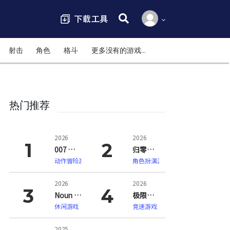
搜索:
射击
角色
格斗
更多没有的游戏…
热门推荐
2026
2026
007 初露锋芒（007 First Light）
归零巡礼：亡谍镇魂曲（ZERO PARADES: For Dead Spies）
动作冒险游戏
角色扮演游戏
2026
2026
Noun Town 语言学习（Noun Town Language Learning）
极限竞速：地平线6（Forza Horizon 6）
休闲游戏
竞速游戏
2025