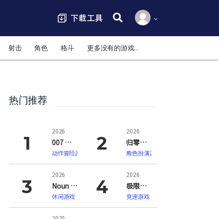
搜索:
射击
角色
格斗
更多没有的游戏…
热门推荐
2026
2026
007 初露锋芒（007 First Light）
归零巡礼：亡谍镇魂曲（ZERO PARADES: For Dead Spies）
动作冒险游戏
角色扮演游戏
2026
2026
Noun Town 语言学习（Noun Town Language Learning）
极限竞速：地平线6（Forza Horizon 6）
休闲游戏
竞速游戏
2025