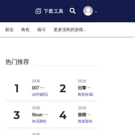
搜索:
射击
角色
格斗
更多没有的游戏…
热门推荐
2026
2026
007 初露锋芒（007 First Light）
归零巡礼：亡谍镇魂曲（ZERO PARADES: For Dead Spies）
动作冒险游戏
角色扮演游戏
2026
2026
Noun Town 语言学习（Noun Town Language Learning）
极限竞速：地平线6（Forza Horizon 6）
休闲游戏
竞速游戏
2025