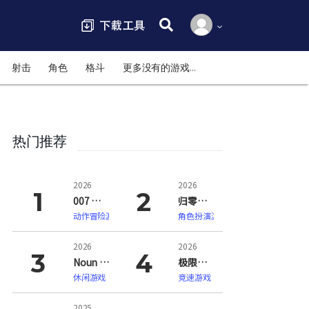
搜索:
射击
角色
格斗
更多没有的游戏…
热门推荐
2026
2026
007 初露锋芒（007 First Light）
归零巡礼：亡谍镇魂曲（ZERO PARADES: For Dead Spies）
动作冒险游戏
角色扮演游戏
2026
2026
Noun Town 语言学习（Noun Town Language Learning）
极限竞速：地平线6（Forza Horizon 6）
休闲游戏
竞速游戏
2025