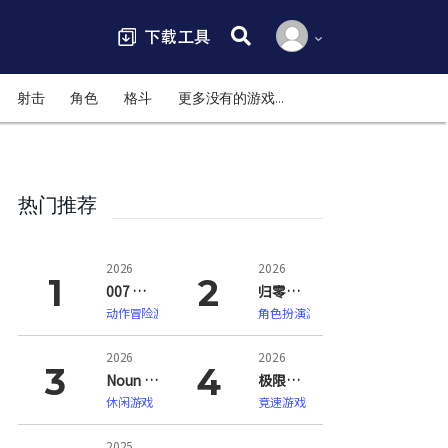
搜索:
射击
角色
格斗
更多没有的游戏…
热门推荐
2026
2026
007 初露锋芒（007 First Light）
归零巡礼：亡谍镇魂曲（ZERO PARADES: For Dead Spies）
动作冒险游戏
角色扮演游戏
2026
2026
Noun Town 语言学习（Noun Town Language Learning）
极限竞速：地平线6（Forza Horizon 6）
休闲游戏
竞速游戏
2025