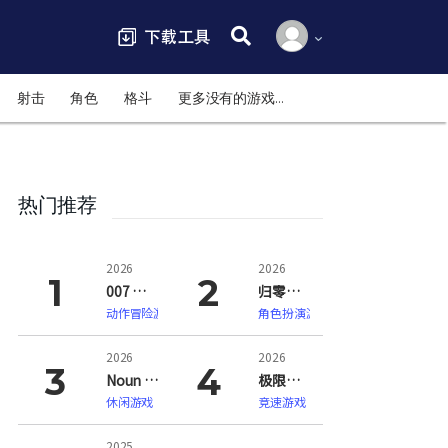
搜索:
射击
角色
格斗
更多没有的游戏…
热门推荐
2026
2026
007 初露锋芒（007 First Light）
归零巡礼：亡谍镇魂曲（ZERO PARADES: For Dead Spies）
动作冒险游戏
角色扮演游戏
2026
2026
Noun Town 语言学习（Noun Town Language Learning）
极限竞速：地平线6（Forza Horizon 6）
休闲游戏
竞速游戏
2025