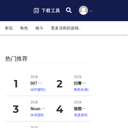
搜索:
射击
角色
格斗
更多没有的游戏…
热门推荐
2026
2026
007 初露锋芒（007 First Light）
归零巡礼：亡谍镇魂曲（ZERO PARADES: For Dead Spies）
动作冒险游戏
角色扮演游戏
2026
2026
Noun Town 语言学习（Noun Town Language Learning）
极限竞速：地平线6（Forza Horizon 6）
休闲游戏
竞速游戏
2025