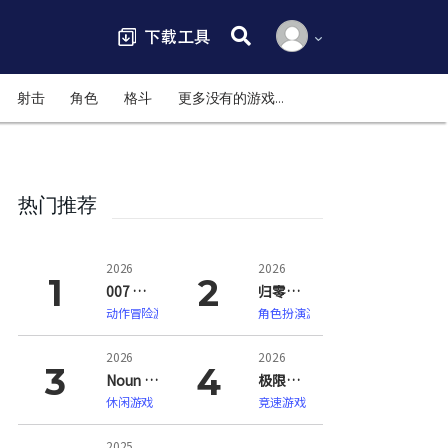
搜索:
射击
角色
格斗
更多没有的游戏…
热门推荐
2026
2026
007 初露锋芒（007 First Light）
归零巡礼：亡谍镇魂曲（ZERO PARADES: For Dead Spies）
动作冒险游戏
角色扮演游戏
2026
2026
Noun Town 语言学习（Noun Town Language Learning）
极限竞速：地平线6（Forza Horizon 6）
休闲游戏
竞速游戏
2025