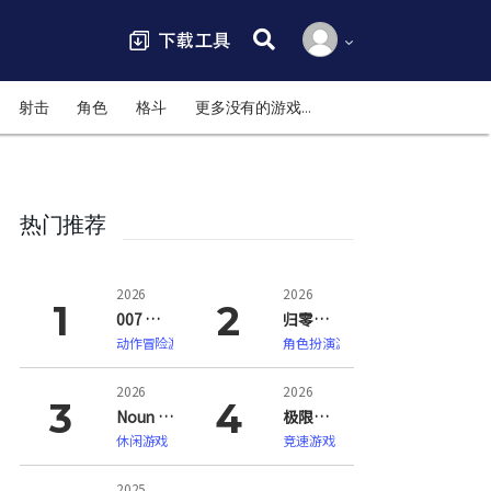
搜索:
射击
角色
格斗
更多没有的游戏…
热门推荐
2026
2026
007 初露锋芒（007 First Light）
归零巡礼：亡谍镇魂曲（ZERO PARADES: For Dead Spies）
动作冒险游戏
角色扮演游戏
2026
2026
Noun Town 语言学习（Noun Town Language Learning）
极限竞速：地平线6（Forza Horizon 6）
休闲游戏
竞速游戏
2025