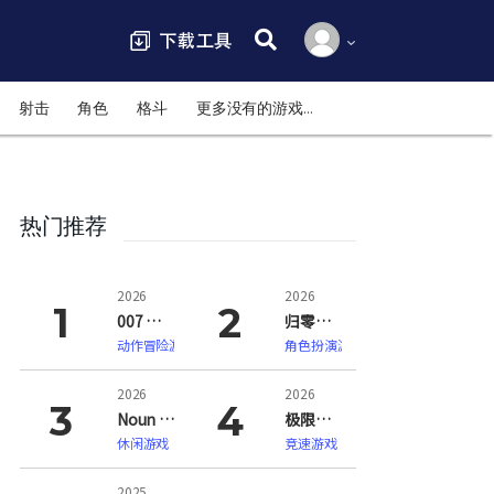
搜索:
射击
角色
格斗
更多没有的游戏…
热门推荐
2026
2026
007 初露锋芒（007 First Light）
归零巡礼：亡谍镇魂曲（ZERO PARADES: For Dead Spies）
动作冒险游戏
角色扮演游戏
2026
2026
Noun Town 语言学习（Noun Town Language Learning）
极限竞速：地平线6（Forza Horizon 6）
休闲游戏
竞速游戏
2025