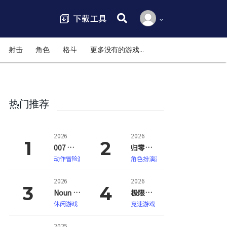
搜索:
射击
角色
格斗
更多没有的游戏…
热门推荐
2026
2026
007 初露锋芒（007 First Light）
归零巡礼：亡谍镇魂曲（ZERO PARADES: For Dead Spies）
动作冒险游戏
角色扮演游戏
2026
2026
Noun Town 语言学习（Noun Town Language Learning）
极限竞速：地平线6（Forza Horizon 6）
休闲游戏
竞速游戏
2025