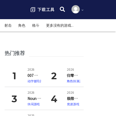
搜索:
射击
角色
格斗
更多没有的游戏…
热门推荐
2026
2026
007 初露锋芒（007 First Light）
归零巡礼：亡谍镇魂曲（ZERO PARADES: For Dead Spies）
动作冒险游戏
角色扮演游戏
2026
2026
Noun Town 语言学习（Noun Town Language Learning）
极限竞速：地平线6（Forza Horizon 6）
休闲游戏
竞速游戏
2025