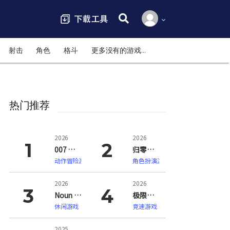
搜索:
射击
角色
格斗
更多没有的游戏…
热门推荐
2026
2026
007 初露锋芒（007 First Light）
归零巡礼：亡谍镇魂曲（ZERO PARADES: For Dead Spies）
动作冒险游戏
角色扮演游戏
2026
2026
Noun Town 语言学习（Noun Town Language Learning）
极限竞速：地平线6（Forza Horizon 6）
休闲游戏
竞速游戏
2025