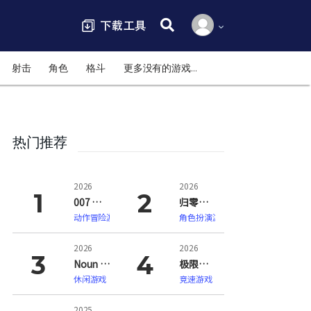
搜索:
射击
角色
格斗
更多没有的游戏…
热门推荐
2026
2026
007 初露锋芒（007 First Light）
归零巡礼：亡谍镇魂曲（ZERO PARADES: For Dead Spies）
动作冒险游戏
角色扮演游戏
2026
2026
Noun Town 语言学习（Noun Town Language Learning）
极限竞速：地平线6（Forza Horizon 6）
休闲游戏
竞速游戏
2025