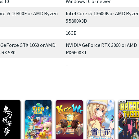
s 10
Windows 10 or newer
ore i5-10400F or AMD Ryzen
Intel Core i5-13600K or AMD Ryze
5 5800X3D
16GB
 GeForce GTX 1660 or AMD
NVIDIA GeForce RTX 3060 or AMD
 RX 580
RX6600XT
–