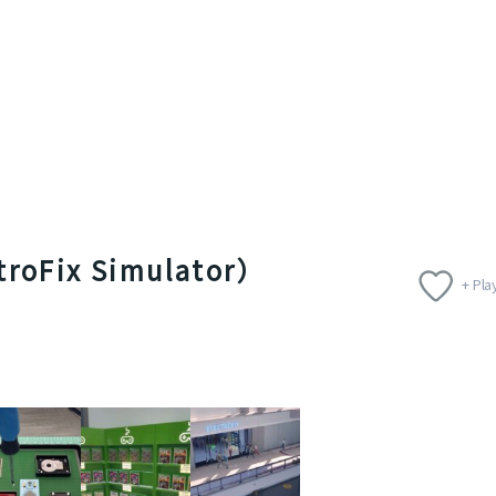
Fix Simulator）
+ Play