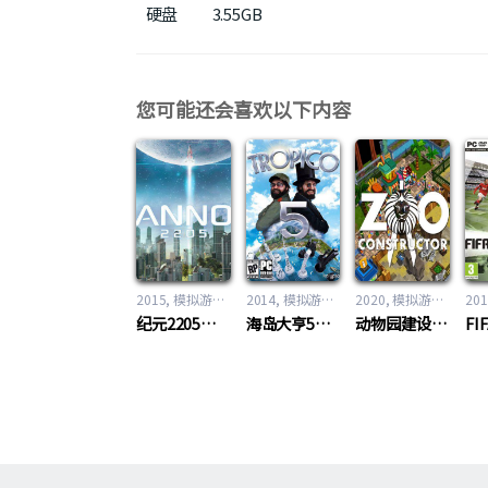
硬盘
3.55GB
您可能还会喜欢以下内容
2015
模拟游戏
,
策略游戏
2014
模拟游戏
,
策略游戏
2020
模拟游戏
,
策略
201
纪元2205（Anno 2205）
海岛大亨5（Tropico 5）
动物园建设者（Zoo Constructor）