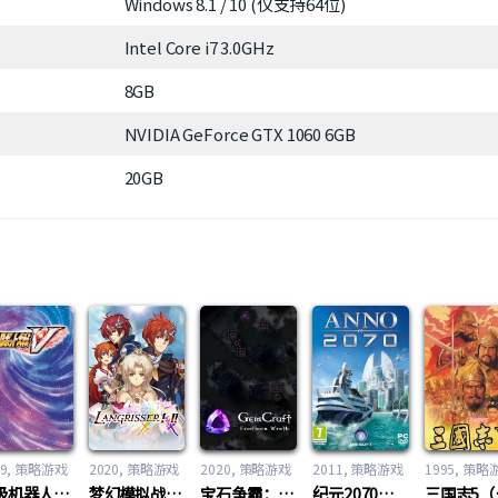
Windows 8.1 / 10 (仅支持64位)
Intel Core i7 3.0GHz
8GB
NVIDIA GeForce GTX 1060 6GB
20GB
游戏
9
策略游戏
2020
策略游戏
2020
策略游戏
2011
策略游戏
1995
策略
超级机器人大战V（Super Robot Wars V）
梦幻模拟战1+2（Langrisser I & II）
宝石争霸：寒霜之怒（GemCraft: Frostborn Wrath）
纪元2070（Anno 2070）
三国志5（R