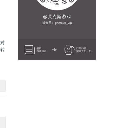
过对
是转