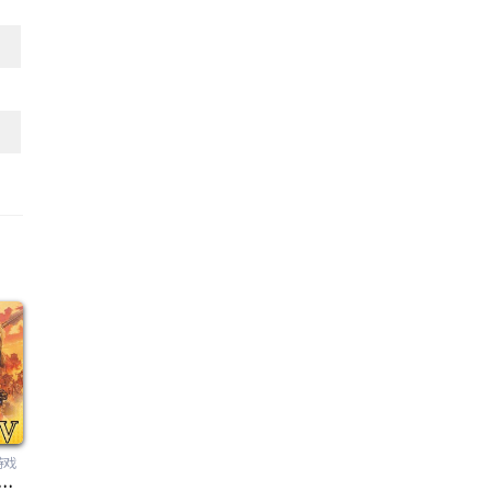
游戏
omance Of Three Kingdom 5）