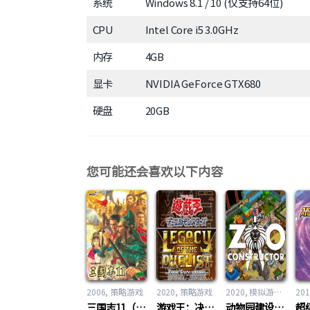
系统
Windows 8.1 / 10 (仅支持64位)
CPU
Intel Core i5 3.0GHz
内存
4GB
显卡
NVIDIA GeForce GTX680
硬盘
20GB
您可能还会喜欢以下内容
2006
策略游戏
2020
策略游戏
2020
模拟游戏
,
策略
201
三国志11（Romance Of Three Kingdom 11）
游戏王：决斗者遗产-链接进化（Yu-Gi-Oh! Legacy of The Duelist – Link Evolution -）En
动物园建设者（Zoo Constructor）