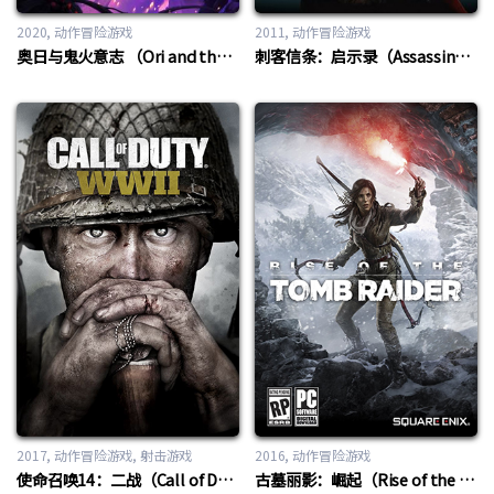
2020
动作冒险游戏
2011
动作冒险游戏
奥日与鬼火意志 （Ori and the Will of the Wisps）
刺客信条：启示录（Assassin’s Creed：Revelations）
2017
动作冒险游戏
,
射击游戏
2016
动作冒险游戏
使命召唤14：二战（Call of Duty 14：WWII）
古墓丽影：崛起（Rise of the Tomb Raider）