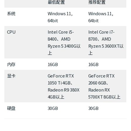
最低配置
推荐配置
系统
Windows 11,
Windows 11,
64bit
64bit
CPU
Intel Core i5-
Intel Core i7-
8400、AMD
8700、AMD
Ryzen 5 3400G以
Ryzen 5 3600XT以
上
上
内存
16GB
16GB
显卡
GeForce RTX
GeForce RTX
1050 Ti 4GB、
2060 6GB、
Radeon R9 380X
Radeon RX
4GB以上
5700XT 8GB以上
硬盘
30GB
30GB